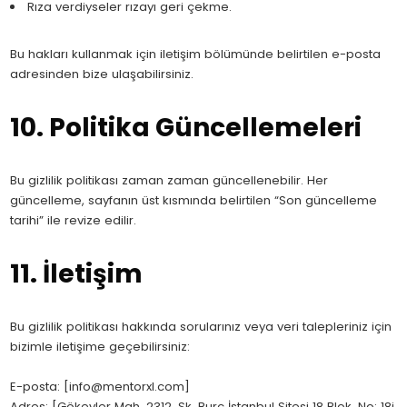
Rıza verdiyseler rızayı geri çekme.
Bu hakları kullanmak için iletişim bölümünde belirtilen e-posta
adresinden bize ulaşabilirsiniz.
10. Politika Güncellemeleri
Bu gizlilik politikası zaman zaman güncellenebilir. Her
güncelleme, sayfanın üst kısmında belirtilen “Son güncelleme
tarihi” ile revize edilir.
11. İletişim
Bu gizlilik politikası hakkında sorularınız veya veri talepleriniz için
bizimle iletişime geçebilirsiniz:
E-posta: [
info@mentorxl.com
]
Adres: [Gökevler Mah. 2312. Sk. Burc İstanbul Sitesi 18 Blok. No: 18j