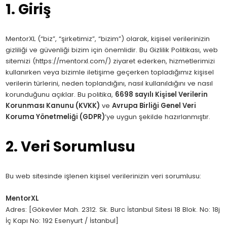
1. Giriş
MentorXL (“biz”, “şirketimiz”, “bizim”) olarak, kişisel verilerinizin
gizliliği ve güvenliği bizim için önemlidir. Bu Gizlilik Politikası, web
sitemizi (
https://mentorxl.com/
) ziyaret ederken, hizmetlerimizi
kullanırken veya bizimle iletişime geçerken topladığımız kişisel
verilerin türlerini, neden toplandığını, nasıl kullanıldığını ve nasıl
korunduğunu açıklar. Bu politika,
6698 sayılı Kişisel Verilerin
Korunması Kanunu (KVKK)
ve
Avrupa Birliği Genel Veri
Koruma Yönetmeliği (GDPR)
’ye uygun şekilde hazırlanmıştır.
2. Veri Sorumlusu
Bu web sitesinde işlenen kişisel verilerinizin veri sorumlusu:
MentorXL
Adres: [Gökevler Mah. 2312. Sk. Burc İstanbul Sitesi 18 Blok. No: 18j
İç Kapı No: 192 Esenyurt / İstanbul]